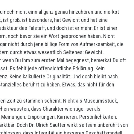
Du noch nicht einmal ganz genau hinzuhören und merkst
, ist groß, ist besonders, hat Gewicht und hat eine
dakteur des Falstaff, und doch ist er mehr. Er ist einer
rn, noch bevor sie ein Wort gesprochen haben. Nicht
gar nicht durch jene billige Form von Aufmerksamkeit, die
dern durch etwas wesentlich Seltenes: Gewicht.
r wenn Du ihm zum ersten Mal begegnest, bemerkst Du oft
sst. Es fehlt jede offensichtliche Erklärung. Kein
z. Keine kalkulierte Originalität. Und doch bleibt nach
anzielles berührt zu haben. Etwas, das nicht für den
deren Zeit zu stammen scheint. Nicht als Museumsstück,
chen wussten, dass Charakter wichtiger sei als
t. Meinungen. Empörungen. Karrieren. Persönlichkeiten.
arktbar. Doch Dr. Ulrich Sautter wirkt seltsam unberührt von
schlossen, dass Integrität ein besseres Geschäftsmodell