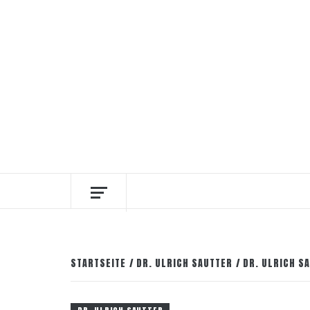
Zum
7. August 2026
Facebook
Instagram
Pinter
Inhalt
springen
DIE INTERESSANTESTEN WEINKELLNER
STARTSEITE
DR. ULRICH SAUTTER
DR. ULRICH S