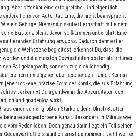
ung. Aber offenbar eine erfolgreiche. Und eigentlich
ine andere Form von Autorität. Eine, die nicht beansprucht
ie ein Gebirge. Niemand diskutiert ernsthaft mit einem
seine Existenz bleibt davon vollkommen unberührt. Eine
resultierenden Erfahrung erwuchs. Dadurch definiert er
enug die Weinszene begleitest, erkennst Du, dass die
n werden und die meisten Gewissheiten später als Irrtümer
einen Fall gelangweilt, sondern zugleich lebendig
Uli über seinen ihm eigenen überraschenden Humor. Keinen
 jene trockene, präzise Form der Komik, die aus Erfahrung
chtest, erkennst Du irgendwann die Absurditäten des
undlich und gnadenlos wirkt.
 aus einer seiner größten Stärken, denn Ulrich Sautter
ne beinahe ausgestorbene Kunst. Besonders in Milieus wie
ie vom Reden leben. Doch genau darin liegt ein Teil seiner
r Gegenwart oft erstaunlich ernst genommen. Nicht weil er