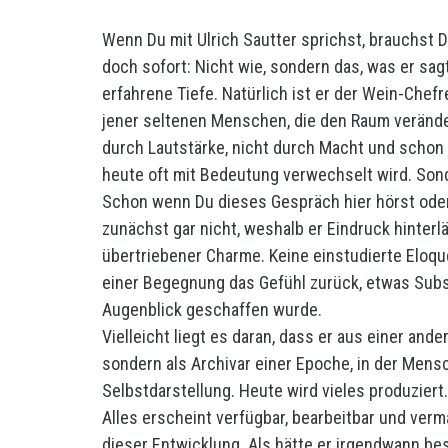
Wenn Du mit Ulrich Sautter sprichst, brauchst 
doch sofort: Nicht wie, sondern das, was er sagt
erfahrene Tiefe. Natürlich ist er der Wein-Chefre
jener seltenen Menschen, die den Raum verände
durch Lautstärke, nicht durch Macht und schon 
heute oft mit Bedeutung verwechselt wird. Son
Schon wenn Du dieses Gespräch hier hörst ode
zunächst gar nicht, weshalb er Eindruck hinterlä
übertriebener Charme. Keine einstudierte Eloquen
einer Begegnung das Gefühl zurück, etwas Subst
Augenblick geschaffen wurde.
Vielleicht liegt es daran, dass er aus einer an
sondern als Archivar einer Epoche, in der Mens
Selbstdarstellung. Heute wird vieles produzier
Alles erscheint verfügbar, bearbeitbar und verm
dieser Entwicklung. Als hätte er irgendwann be