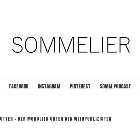
est
SOMM.Podcast
 UNSERER ZEIT
FACEBOOK
INSTAGRAM
PINTEREST
SOMM.PODCAST
AUTTER – DER MONOLITH UNTER DEN WEINPUBLIZISTEN