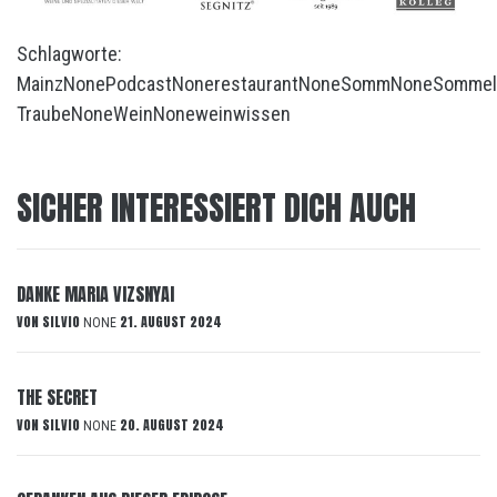
Schlagworte:
Mainz
None
Podcast
None
restaurant
None
Somm
None
Sommel
Traube
None
Wein
None
weinwissen
SICHER INTERESSIERT DICH AUCH
DANKE MARIA VIZSNYAI
VON
SILVIO
21. AUGUST 2024
NONE
THE SECRET
VON
SILVIO
20. AUGUST 2024
NONE