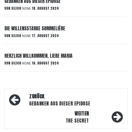
GEDANKEN AUS DIESER EPIDOSE
VON
SILVIO
18. AUGUST 2024
NONE
DIE WILLENSSTARKE SOMMELIÈRE
VON
SILVIO
17. AUGUST 2024
NONE
HERZLICH WILLKOMMEN, LIEBE MARIA
VON
SILVIO
16. AUGUST 2024
NONE
Beitragsnavigation
ZURÜCK
GEDANKEN AUS DIESER EPIDOSE
WEITER
THE SECRET