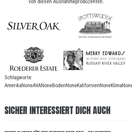
von diesen Ausnahmeproduzenten.
Schlagworte:
Amerika
None
AVA
None
Boden
None
Kalifornien
None
Klima
Non
SICHER INTERESSIERT DICH AUCH