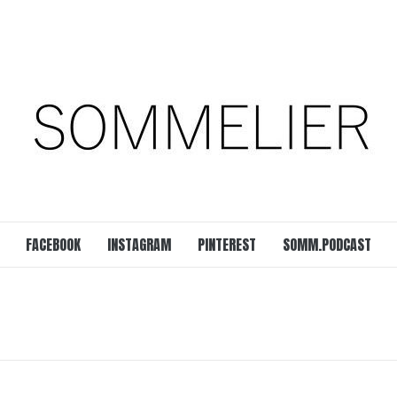
est
SOMM.Podcast
 UNSERER ZEIT
FACEBOOK
INSTAGRAM
PINTEREST
SOMM.PODCAST