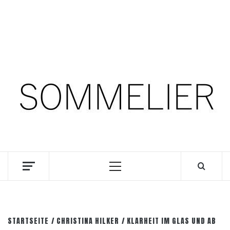
Zum
9. August 2026
Inhalt
springen
Facebook
Instagram
Pinterest
SOMM.Podcast
DIE INTERESSANTESTEN WEINKELLNER UNSERER
ZEIT
Primäres
Menü
STARTSEITE
CHRISTINA HILKER
KLARHEIT IM GLAS UND AB