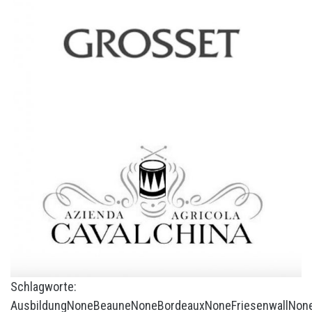
Schlagworte:
Ausbildung
None
Beaune
None
Bordeaux
None
Friesenwall
Non