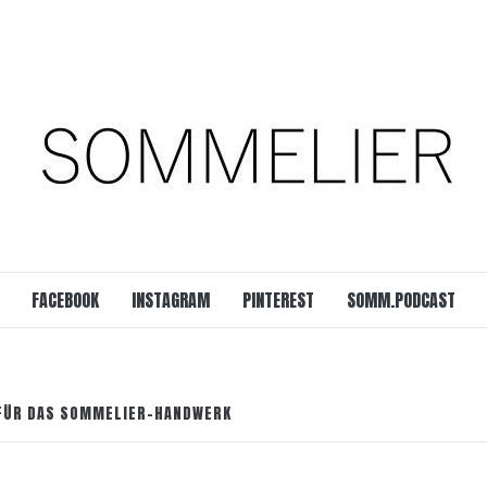
est
SOMM.Podcast
 UNSERER ZEIT
FACEBOOK
INSTAGRAM
PINTEREST
SOMM.PODCAST
 FÜR DAS SOMMELIER-HANDWERK