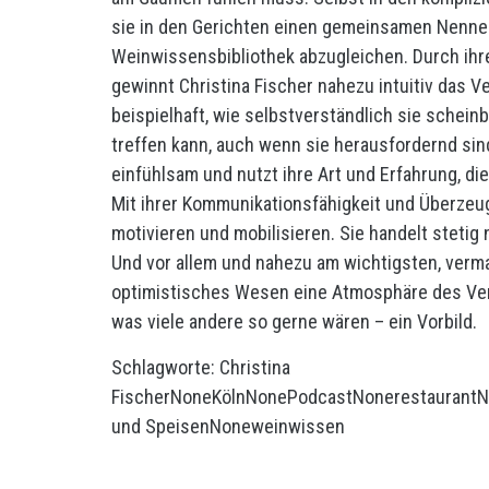
sie in den Gerichten einen gemeinsamen Nenner
Weinwissensbibliothek abzugleichen. Durch ihre
gewinnt Christina Fischer nahezu intuitiv das V
beispielhaft, wie selbstverständlich sie sche
treffen kann, auch wenn sie herausfordernd si
einfühlsam und nutzt ihre Art und Erfahrung, di
Mit ihrer Kommunikationsfähigkeit und Überzeug
motivieren und mobilisieren. Sie handelt stetig
Und vor allem und nahezu am wichtigsten, vermag
optimistisches Wesen eine Atmosphäre des Vertr
was viele andere so gerne wären – ein Vorbild.
Schlagworte:
Christina
Fischer
None
Köln
None
Podcast
None
restaurant
N
und Speisen
None
weinwissen