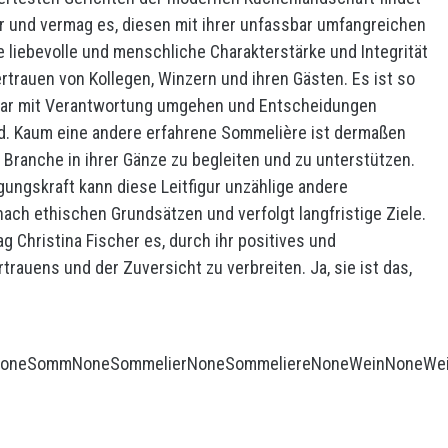
 und vermag es, diesen mit ihrer unfassbar umfangreichen
 liebevolle und menschliche Charakterstärke und Integrität
ertrauen von Kollegen, Winzern und ihren Gästen. Es ist so
inbar mit Verantwortung umgehen und Entscheidungen
nd. Kaum eine andere erfahrene Sommelière ist dermaßen
e Branche in ihrer Gänze zu begleiten und zu unterstützen.
ungskraft kann diese Leitfigur unzählige andere
 nach ethischen Grundsätzen und verfolgt langfristige Ziele.
 Christina Fischer es, durch ihr positives und
auens und der Zuversicht zu verbreiten. Ja, sie ist das,
one
Somm
None
Sommelier
None
Sommeliere
None
Wein
None
We