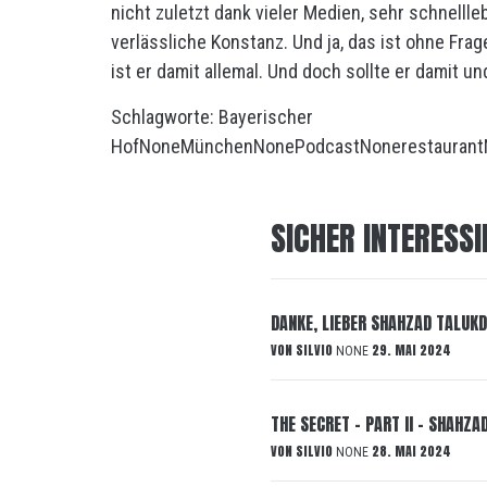
nicht zuletzt dank vieler Medien, sehr schnellleb
verlässliche Konstanz. Und ja, das ist ohne Fra
ist er damit allemal. Und doch sollte er damit und
Schlagworte:
Bayerischer
Hof
None
München
None
Podcast
None
restaurant
SICHER INTERESSI
DANKE, LIEBER SHAHZAD TALUKD
VON
SILVIO
29. MAI 2024
NONE
THE SECRET – PART II – SHAHZA
VON
SILVIO
28. MAI 2024
NONE