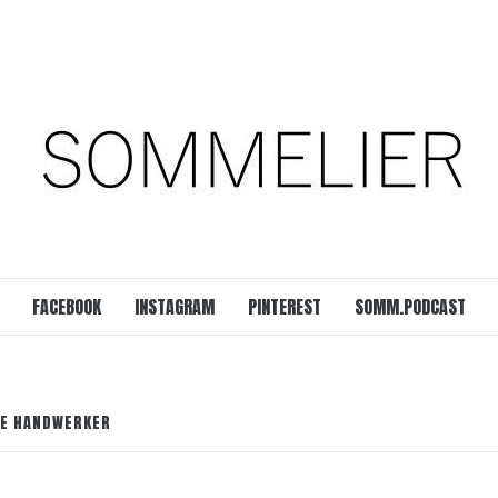
est
SOMM.Podcast
 UNSERER ZEIT
FACEBOOK
INSTAGRAM
PINTEREST
SOMM.PODCAST
GE HANDWERKER