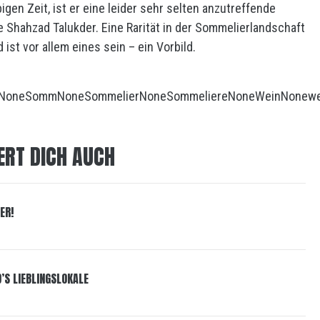
igen Zeit, ist er eine leider sehr selten anzutreffende
ge Shahzad Talukder. Eine Rarität in der Sommelierlandschaft
 ist vor allem eines sein – ein Vorbild.
None
Somm
None
Sommelier
None
Sommeliere
None
Wein
None
w
ERT DICH AUCH
ER!
D’S LIEBLINGSLOKALE