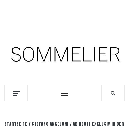
Zum
7. August 2026
Inhalt
springen
Facebook
Instagram
Pinterest
SOMM.Podcast
DIE INTERESSANTESTEN WEINKELLNER UNSERER
ZEIT
Primäres
Menü
STARTSEITE
STEFANO ANGELONI
AB HEUTE EXKLUSIV IN DER