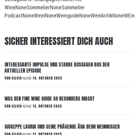
Wine
None
Sommelier
None
Sommelier
Podcast
None
Wein
None
Weinguide
None
Weinkritik
None
WEink
SICHER INTERESSIERT DICH AUCH
INTERESSANTE IMPULSE UND STARKE AUSSAGEN AUS DER
AKTUELLEN EPISODE
VON
SILVIO
14. OKTOBER 2025
NONE
WAS DEN FINE WINE GUIDE SO BESONDERS MACHT
VON
SILVIO
13. OKTOBER 2025
NONE
GIUSEPPE LAURIA UND SEINE PRÄGENDE ÄRA BEIM WEINWISSER
VON
SILVIO
12. OKTOBER 2025
NONE