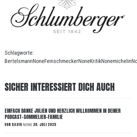
Schlagworte:
Bertelsmann
None
Feinschmecker
None
Kritik
None
michelin
N
SICHER INTERESSIERT DICH AUCH
EINFACH DANKE JULIEN UND HERZLICH WILLKOMMEN IN DEINER
PODCAST-SOMMELIER-FAMILIE
VON
SILVIO
30. JULI 2025
NONE