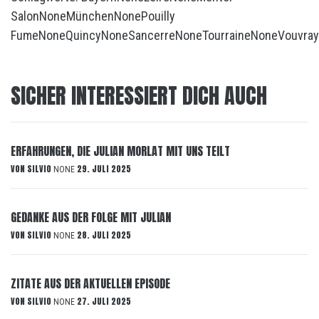
Salon
None
München
None
Pouilly
Fume
None
Quincy
None
Sancerre
None
Tourraine
None
Vouvray
SICHER INTERESSIERT DICH AUCH
ERFAHRUNGEN, DIE JULIAN MORLAT MIT UNS TEILT
VON
SILVIO
29. JULI 2025
NONE
GEDANKE AUS DER FOLGE MIT JULIAN
VON
SILVIO
28. JULI 2025
NONE
ZITATE AUS DER AKTUELLEN EPISODE
VON
SILVIO
27. JULI 2025
NONE