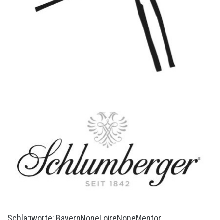
Schlagworte:
Bayern
None
Loire
None
Mentor