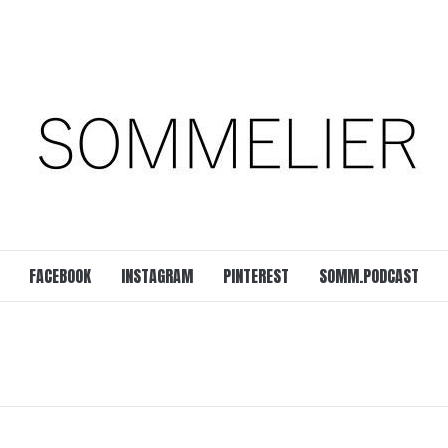
est
SOMM.Podcast
 UNSERER ZEIT
FACEBOOK
INSTAGRAM
PINTEREST
SOMM.PODCAST