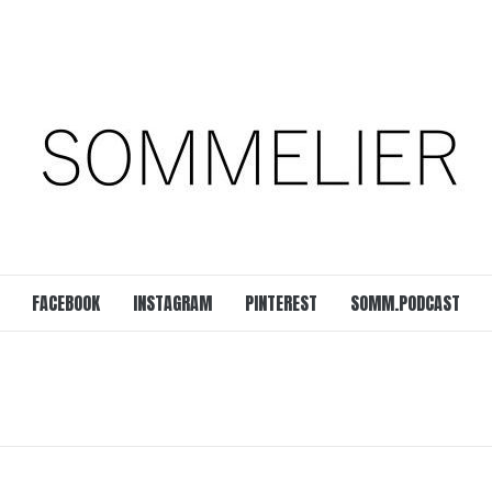
est
SOMM.Podcast
 UNSERER ZEIT
FACEBOOK
INSTAGRAM
PINTEREST
SOMM.PODCAST