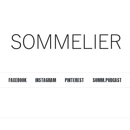
est
SOMM.Podcast
 UNSERER ZEIT
FACEBOOK
INSTAGRAM
PINTEREST
SOMM.PODCAST