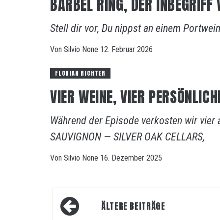
BÄRBEL RING, DER INBEGRIFF
Stell dir vor, Du nippst an einem Portwei
Von
Silvio
None
12. Februar 2026
FLORIAN RICHTER
VIER WEINE, VIER PERSÖNLICH
Während der Episode verkosten wir vie
SAUVIGNON — SILVER OAK CELLARS,
Von
Silvio
None
16. Dezember 2025
Beitragsnavigation
ÄLTERE BEITRÄGE