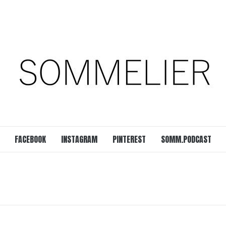
est
SOMM.Podcast
 UNSERER ZEIT
FACEBOOK
INSTAGRAM
PINTEREST
SOMM.PODCAST