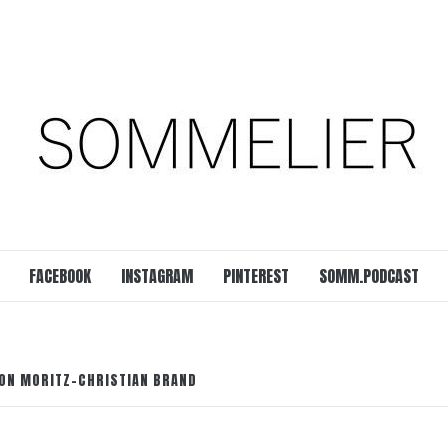
est
SOMM.Podcast
 UNSERER ZEIT
FACEBOOK
INSTAGRAM
PINTEREST
SOMM.PODCAST
VON MORITZ-CHRISTIAN BRAND