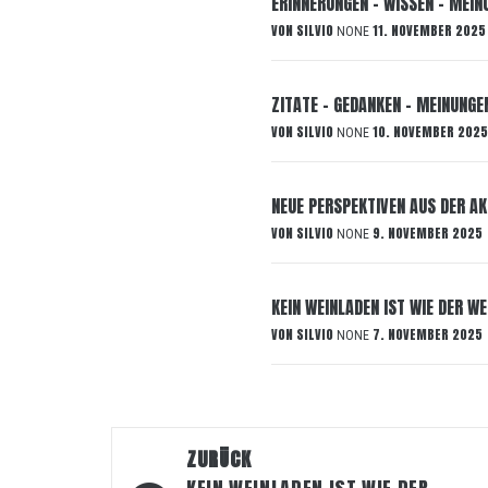
ERINNERUNGEN – WISSEN – MEIN
VON
SILVIO
11. NOVEMBER 2025
NONE
ZITATE – GEDANKEN – MEINUNGE
VON
SILVIO
10. NOVEMBER 2025
NONE
NEUE PERSPEKTIVEN AUS DER AK
VON
SILVIO
9. NOVEMBER 2025
NONE
KEIN WEINLADEN IST WIE DER WE
VON
SILVIO
7. NOVEMBER 2025
NONE
Beitragsnavigation
ZURÜCK