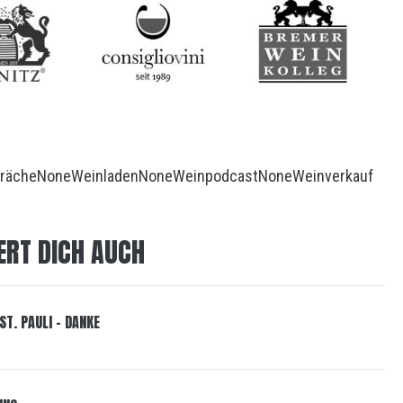
räche
None
Weinladen
None
Weinpodcast
None
Weinverkauf
ERT DICH AUCH
ST. PAULI – DANKE