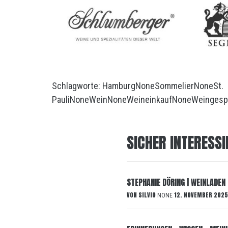
Schlagworte:
Hamburg
None
Sommelier
None
St.
Pauli
None
Wein
None
Weineinkauf
None
Weingesp
SICHER INTERESSI
STEPHANIE DÖRING | WEINLADEN 
VON
SILVIO
12. NOVEMBER 2025
NONE