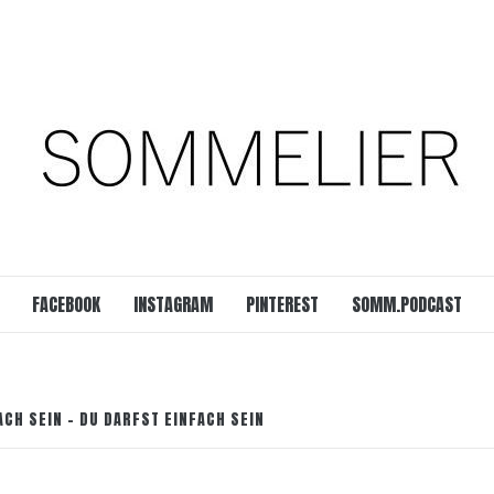
est
SOMM.Podcast
 UNSERER ZEIT
FACEBOOK
INSTAGRAM
PINTEREST
SOMM.PODCAST
ACH SEIN – DU DARFST EINFACH SEIN