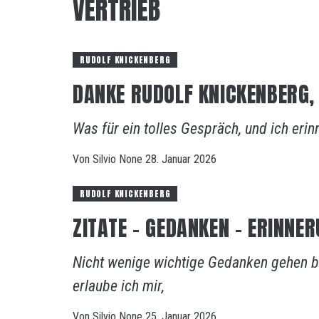
VERTRIEB
RUDOLF KNICKENBERG
DANKE RUDOLF KNICKENBERG,
Was für ein tolles Gespräch, und ich eri
Von
Silvio
None
28. Januar 2026
RUDOLF KNICKENBERG
ZITATE – GEDANKEN – ERINNE
Nicht wenige wichtige Gedanken gehen be
erlaube ich mir,
Von
Silvio
None
25. Januar 2026