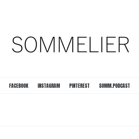
est
SOMM.Podcast
 UNSERER ZEIT
FACEBOOK
INSTAGRAM
PINTEREST
SOMM.PODCAST