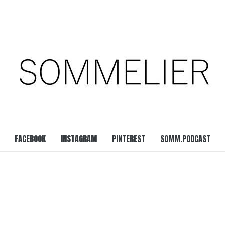
est
SOMM.Podcast
 UNSERER ZEIT
FACEBOOK
INSTAGRAM
PINTEREST
SOMM.PODCAST