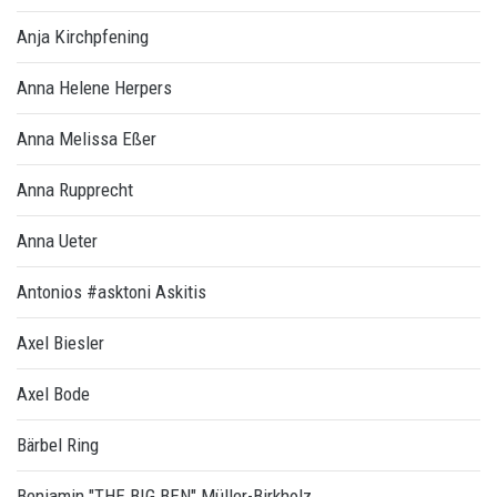
Anja Kirchpfening
Anna Helene Herpers
Anna Melissa Eßer
Anna Rupprecht
Anna Ueter
Antonios #asktoni Askitis
Axel Biesler
Axel Bode
Bärbel Ring
Benjamin "THE BIG BEN" Müller-Birkholz