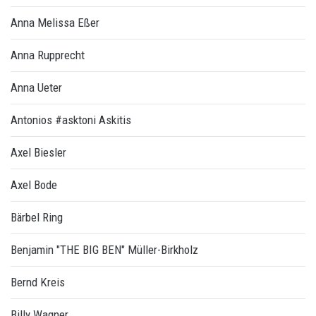
Anna Melissa Eßer
Anna Rupprecht
Anna Ueter
Antonios #asktoni Askitis
Axel Biesler
Axel Bode
Bärbel Ring
Benjamin "THE BIG BEN" Müller-Birkholz
Bernd Kreis
Billy Wagner