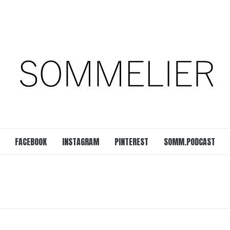
est
SOMM.Podcast
 UNSERER ZEIT
FACEBOOK
INSTAGRAM
PINTEREST
SOMM.PODCAST