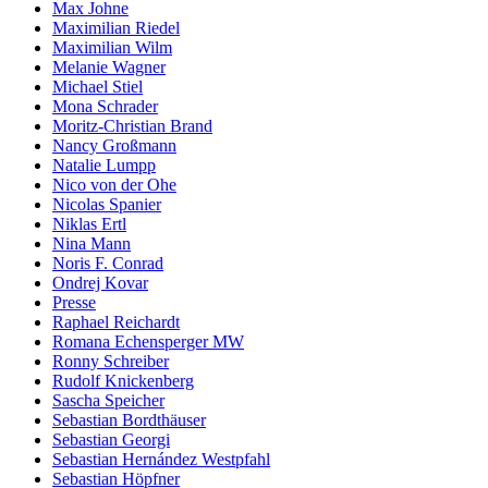
Max Johne
Maximilian Riedel
Maximilian Wilm
Melanie Wagner
Michael Stiel
Mona Schrader
Moritz-Christian Brand
Nancy Großmann
Natalie Lumpp
Nico von der Ohe
Nicolas Spanier
Niklas Ertl
Nina Mann
Noris F. Conrad
Ondrej Kovar
Presse
Raphael Reichardt
Romana Echensperger MW
Ronny Schreiber
Rudolf Knickenberg
Sascha Speicher
Sebastian Bordthäuser
Sebastian Georgi
Sebastian Hernández Westpfahl
Sebastian Höpfner