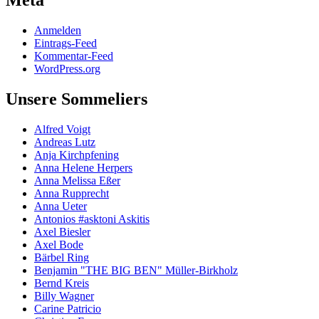
Anmelden
Eintrags-Feed
Kommentar-Feed
WordPress.org
Unsere Sommeliers
Alfred Voigt
Andreas Lutz
Anja Kirchpfening
Anna Helene Herpers
Anna Melissa Eßer
Anna Rupprecht
Anna Ueter
Antonios #asktoni Askitis
Axel Biesler
Axel Bode
Bärbel Ring
Benjamin "THE BIG BEN" Müller-Birkholz
Bernd Kreis
Billy Wagner
Carine Patricio