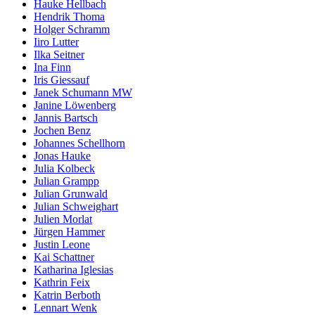
Hauke Hellbach
Hendrik Thoma
Holger Schramm
Iiro Lutter
Ilka Seitner
Ina Finn
Iris Giessauf
Janek Schumann MW
Janine Löwenberg
Jannis Bartsch
Jochen Benz
Johannes Schellhorn
Jonas Hauke
Julia Kolbeck
Julian Grampp
Julian Grunwald
Julian Schweighart
Julien Morlat
Jürgen Hammer
Justin Leone
Kai Schattner
Katharina Iglesias
Kathrin Feix
Katrin Berboth
Lennart Wenk