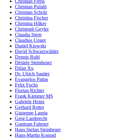
Christian Frens
Christian Pufahl
Christian Scholz
Christina Fischer
Christina Hilker
Christoph Geyler
Claudia Stern
Claudius Unger
Daniel Kiowski
David Schwarzwälder
Dennis Ruhl
Désirée Steinheuer
Difan Xu
Dr. Ulrich Sautter
Evangelos Pattas
Felix Fuchs
Florian Richter
Frank Kämmer MS
Gabriele Heins
Gerhard Retter
Giuseppe Lauria
Greg Lambrecht
Guntram Fahrner
Hans Stefan Steinheuer
Hans-Martin Konrad