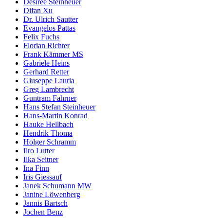
Désirée Steinheuer
Difan Xu
Dr. Ulrich Sautter
Evangelos Pattas
Felix Fuchs
Florian Richter
Frank Kämmer MS
Gabriele Heins
Gerhard Retter
Giuseppe Lauria
Greg Lambrecht
Guntram Fahrner
Hans Stefan Steinheuer
Hans-Martin Konrad
Hauke Hellbach
Hendrik Thoma
Holger Schramm
Iiro Lutter
Ilka Seitner
Ina Finn
Iris Giessauf
Janek Schumann MW
Janine Löwenberg
Jannis Bartsch
Jochen Benz