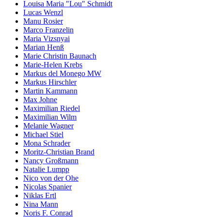
Louisa Maria "Lou" Schmidt
Lucas Wenzl
Manu Rosier
Marco Franzelin
Maria Vizsnyai
Marian Henß
Marie Christin Baunach
Marie-Helen Krebs
Markus del Monego MW
Markus Hirschler
Martin Kammann
Max Johne
Maximilian Riedel
Maximilian Wilm
Melanie Wagner
Michael Stiel
Mona Schrader
Moritz-Christian Brand
Nancy Großmann
Natalie Lumpp
Nico von der Ohe
Nicolas Spanier
Niklas Ertl
Nina Mann
Noris F. Conrad