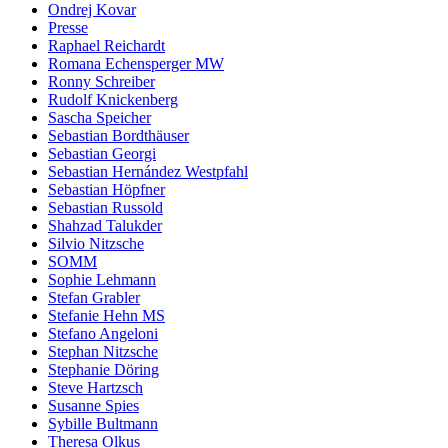
Ondrej Kovar
Presse
Raphael Reichardt
Romana Echensperger MW
Ronny Schreiber
Rudolf Knickenberg
Sascha Speicher
Sebastian Bordthäuser
Sebastian Georgi
Sebastian Hernández Westpfahl
Sebastian Höpfner
Sebastian Russold
Shahzad Talukder
Silvio Nitzsche
SOMM
Sophie Lehmann
Stefan Grabler
Stefanie Hehn MS
Stefano Angeloni
Stephan Nitzsche
Stephanie Döring
Steve Hartzsch
Susanne Spies
Sybille Bultmann
Theresa Olkus