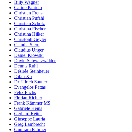
Billy Wagner
Carine Patricio
Christian Frens
Christian Pufahl
Christian Scholz
Christina Fischer
Christina Hilker
Christoph Geyler
Claudia Stern
Claudius Unger
Daniel Kiowski
David Schwarzwälder
Dennis Ruhl
Désirée Steinheuer
Difan Xu
Dr. Ulrich Sautter
Evangelos Pattas
Felix Fuchs
Florian Richter
Frank Kämmer MS
Gabriele Heins
Gerhard Retter
Giuseppe Lauria
Greg Lambrecht
Guntram Fahrner