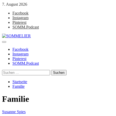
Zum
7. August 2026
Inhalt
Facebook
springen
Instagram
Pinterest
SOMM.Podcast
Primäres
SOMMELIER
Die interessantesten Weinkellner unserer Zeit
Menü
Facebook
Instagram
Pinterest
SOMM.Podcast
Suchen
nach:
Startseite
Familie
Familie
Susanne Spies