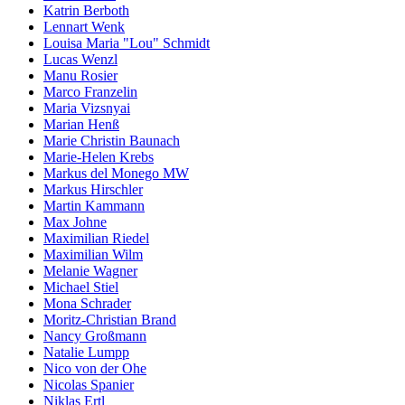
Katrin Berboth
Lennart Wenk
Louisa Maria "Lou" Schmidt
Lucas Wenzl
Manu Rosier
Marco Franzelin
Maria Vizsnyai
Marian Henß
Marie Christin Baunach
Marie-Helen Krebs
Markus del Monego MW
Markus Hirschler
Martin Kammann
Max Johne
Maximilian Riedel
Maximilian Wilm
Melanie Wagner
Michael Stiel
Mona Schrader
Moritz-Christian Brand
Nancy Großmann
Natalie Lumpp
Nico von der Ohe
Nicolas Spanier
Niklas Ertl