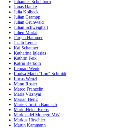
Johannes Schellhorn
Jonas Hauke
Julia Kolbeck
Julian Grampp
Julian Grunwald
Julian Schweighart
Julien Morlat
Jürgen Hammer
Justin Leone
Kai Schattner
Katharina Iglesias
Kathrin Feix
Katrin Berboth
Lennart Wenk
Louisa Maria "Lou" Schmidt
Lucas Wenzl
Manu Rosier
Marco Franzelin
Maria Vizsnyai
Marian Henß
Marie Christin Baunach
Marie-Helen Krebs
Markus del Monego MW
Markus Hirschler
Martin Kammann