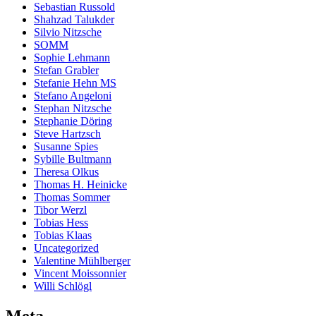
Sebastian Russold
Shahzad Talukder
Silvio Nitzsche
SOMM
Sophie Lehmann
Stefan Grabler
Stefanie Hehn MS
Stefano Angeloni
Stephan Nitzsche
Stephanie Döring
Steve Hartzsch
Susanne Spies
Sybille Bultmann
Theresa Olkus
Thomas H. Heinicke
Thomas Sommer
Tibor Werzl
Tobias Hess
Tobias Klaas
Uncategorized
Valentine Mühlberger
Vincent Moissonnier
Willi Schlögl
Meta