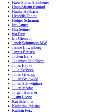
Hans Stefan Steinheuer
Hans-Martin Konrad
Hauke Hellbach
Hendrik Thoma
Holger Schramm
Iiro Lutter
Ilka Seitner
Ina Finn
Iris Giessauf
Janek Schumann MW
Janine Löwenberg
Jannis Bartsch
Jochen Benz
Johannes Schellhorn
Jonas Hauke
Julia Kolbeck
Julian Grampp
Julian Grunwald
Julian Schweighart
Julien Morlat
Jürgen Hammer
Justin Leone
Kai Schattner
Katharina Iglesias
Kathrin Feix