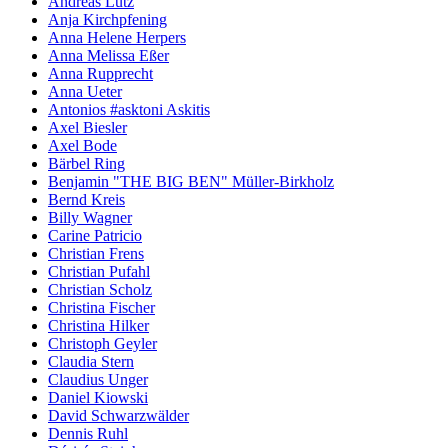
Andreas Lutz
Anja Kirchpfening
Anna Helene Herpers
Anna Melissa Eßer
Anna Rupprecht
Anna Ueter
Antonios #asktoni Askitis
Axel Biesler
Axel Bode
Bärbel Ring
Benjamin "THE BIG BEN" Müller-Birkholz
Bernd Kreis
Billy Wagner
Carine Patricio
Christian Frens
Christian Pufahl
Christian Scholz
Christina Fischer
Christina Hilker
Christoph Geyler
Claudia Stern
Claudius Unger
Daniel Kiowski
David Schwarzwälder
Dennis Ruhl