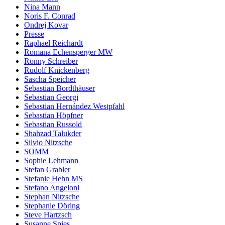
Nina Mann
Noris F. Conrad
Ondrej Kovar
Presse
Raphael Reichardt
Romana Echensperger MW
Ronny Schreiber
Rudolf Knickenberg
Sascha Speicher
Sebastian Bordthäuser
Sebastian Georgi
Sebastian Hernández Westpfahl
Sebastian Höpfner
Sebastian Russold
Shahzad Talukder
Silvio Nitzsche
SOMM
Sophie Lehmann
Stefan Grabler
Stefanie Hehn MS
Stefano Angeloni
Stephan Nitzsche
Stephanie Döring
Steve Hartzsch
Susanne Spies