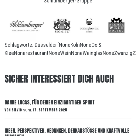
Schlumberger-Gruppe
Schlagworte:
Düsseldorf
None
Köln
None
Ox &
Klee
None
restaurant
None
Wein
None
Weinglas
None
Zwanzig2
SICHER INTERESSIERT DICH AUCH
DANKE LUCAS, FÜR DEINEN EINZIGARTIGEN SPIRIT
VON
SILVIO
17. SEPTEMBER 2025
NONE
IDEEN, PERSPEKTIVEN, GEDANKEN, DENKANSTÖSSE UND KRAFTVOLLE