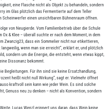
higkeit, eine Flasche nicht als Objekt zu behandeln, sondern
erry im Glas plötzlich das Fermentierte auf dem Teller
nem Scheinwerfer einen unsichtbaren Bühnenraum öffnen.
 Folge von Neugierde. Vom Familienbetrieb über die Schule
im Ox & Klee – überall suchte er nach dem Moment, in dem
im Zwanzig23, dass ein Sommelier nicht nur etikettieren,
angweilig, wenn man sie erreicht“, erklärt er, und plötzlich
ild, sondern um die Energie, die entsteht, wenn etwas kippt,
kleine Dissonanz bekommt.
ie Begleitungen. Für ihn sind sie keine Ersatzhandlung,
zent heißt nicht null Wirkung“, sagt er. Vielmehr öffnet
uso kraftvoll sein kann wie jeder Wein. Es sind solche
ht, Genuss neu zu denken – nicht als Konvention, sondern
 Weite. Lucas Wenzl erinnert uns daran, dass Wein keine