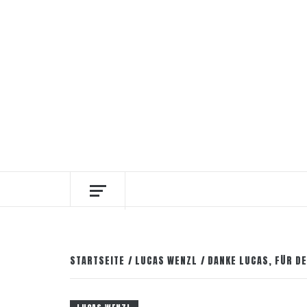
Zum
7. August 2026
Facebook
Instagram
Pinter
Inhalt
springen
DIE INTERESSANTESTEN WEINKELLNER
STARTSEITE
LUCAS WENZL
DANKE LUCAS, FÜR DE