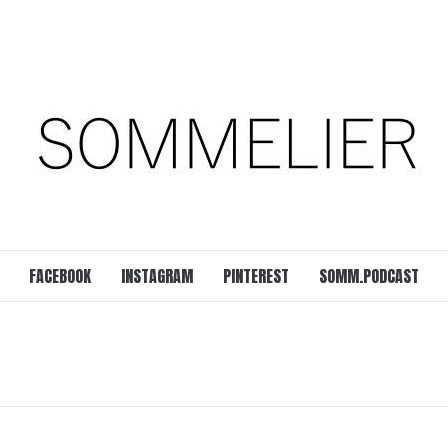
est
SOMM.Podcast
 UNSERER ZEIT
FACEBOOK
INSTAGRAM
PINTEREST
SOMM.PODCAST