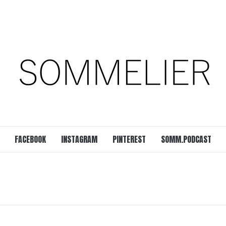
est
SOMM.Podcast
 UNSERER ZEIT
FACEBOOK
INSTAGRAM
PINTEREST
SOMM.PODCAST