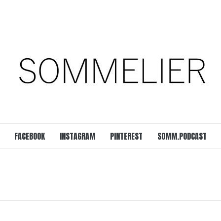
est
SOMM.Podcast
 UNSERER ZEIT
FACEBOOK
INSTAGRAM
PINTEREST
SOMM.PODCAST