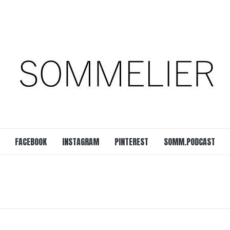
est
SOMM.Podcast
 UNSERER ZEIT
FACEBOOK
INSTAGRAM
PINTEREST
SOMM.PODCAST