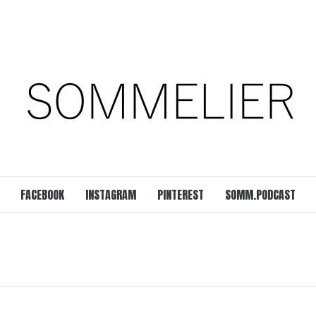
est
SOMM.Podcast
 UNSERER ZEIT
FACEBOOK
INSTAGRAM
PINTEREST
SOMM.PODCAST