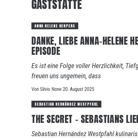
GASTSTÄTTE
ANNA HELENE HERPERS
DANKE, LIEBE ANNA-HELENE H
EPISODE
Es ist eine Folge voller Herzlichkeit, Ti
freuen uns ungemein, dass
Von
Silvio
None
20. August 2025
SEBASTIAN HERNÁNDEZ WESTPFAHL
THE SECRET – SEBASTIANS L
Sebastian Hernández Westpfahl kulinarisc