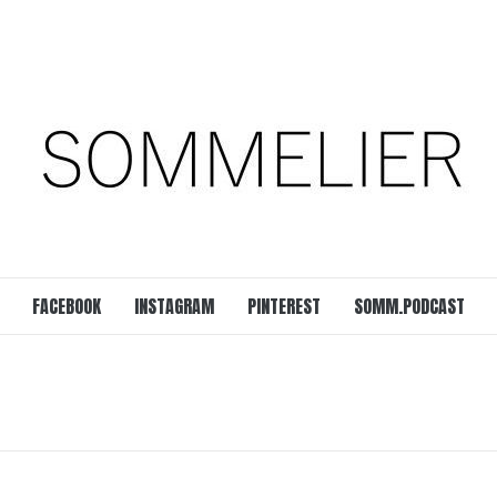
est
SOMM.Podcast
 UNSERER ZEIT
FACEBOOK
INSTAGRAM
PINTEREST
SOMM.PODCAST