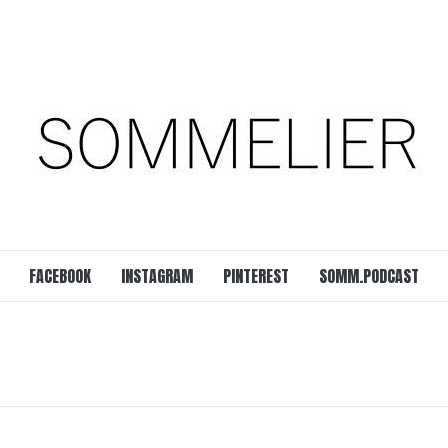
est
SOMM.Podcast
 UNSERER ZEIT
FACEBOOK
INSTAGRAM
PINTEREST
SOMM.PODCAST