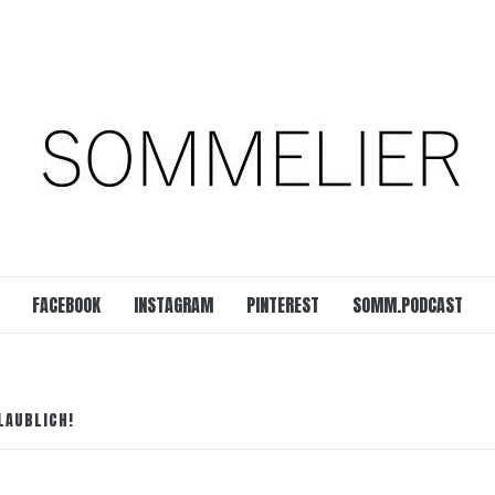
est
SOMM.Podcast
 UNSERER ZEIT
FACEBOOK
INSTAGRAM
PINTEREST
SOMM.PODCAST
LAUBLICH!