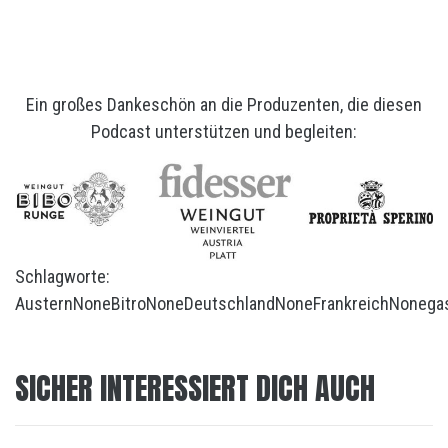
Ein großes Dankeschön an die Produzenten, die diesen
Podcast unterstützen und begleiten:
Schlagworte:
Austern
None
Bitro
None
Deutschland
None
Frankreich
None
ga
SICHER INTERESSIERT DICH AUCH