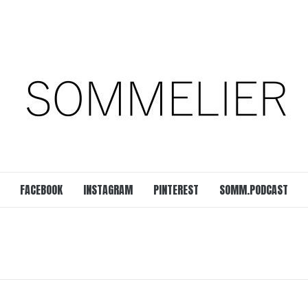
est
SOMM.Podcast
 UNSERER ZEIT
FACEBOOK
INSTAGRAM
PINTEREST
SOMM.PODCAST