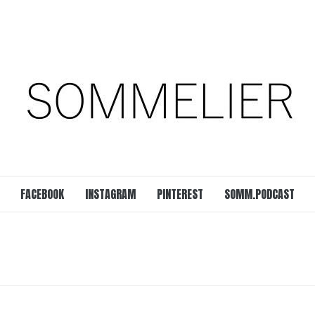
est
SOMM.Podcast
 UNSERER ZEIT
FACEBOOK
INSTAGRAM
PINTEREST
SOMM.PODCAST