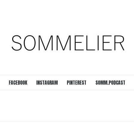
est
SOMM.Podcast
 UNSERER ZEIT
FACEBOOK
INSTAGRAM
PINTEREST
SOMM.PODCAST