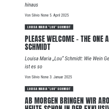
hinaus
Von
Silvio
None
5. April 2025
LOUISA MARIA "LOU" SCHMIDT
PLEASE WELCOME – THE ONE 
SCHMIDT
Louisa Maria „Lou“ Schmidt: Wie Wein G
ist es so
Von
Silvio
None
3. Januar 2025
LOUISA MARIA "LOU" SCHMIDT
AB MORGEN BRINGEN WIR ARO
HEUTE SCHON IN DER EXKLUSI