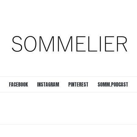
est
SOMM.Podcast
 UNSERER ZEIT
FACEBOOK
INSTAGRAM
PINTEREST
SOMM.PODCAST