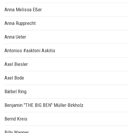
Anna Melissa Eßer
Anna Rupprecht
Anna Ueter
Antonios #asktoni Askitis
Axel Biesler
Axel Bode
Bärbel Ring
Benjamin "THE BIG BEN" Müller-Birkholz
Bernd Kreis
Billy Wagner