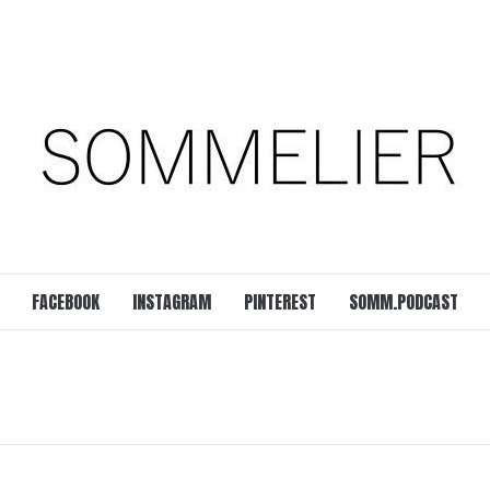
est
SOMM.Podcast
 UNSERER ZEIT
FACEBOOK
INSTAGRAM
PINTEREST
SOMM.PODCAST