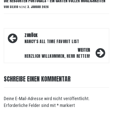
DIE REBSORTEN PORTUGALS – EIN GARTEN VOLLER MÖGLICHKEITEN
VON
SILVIO
3. JANUAR 2026
NONE
Beitragsnavigation
ZURÜCK
NANCY’S ALL TIME FAVORIT LIST
WEITER
HERZLICH WILLKOMMEN, HERR RETTER!
SCHREIBE EINEN KOMMENTAR
Deine E-Mail-Adresse wird nicht veröffentlicht.
Erforderliche Felder sind mit
*
markiert