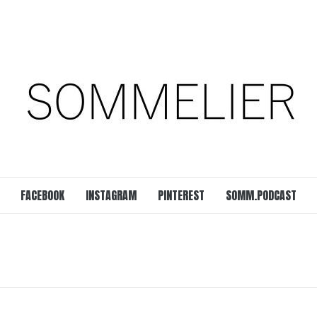
est
SOMM.Podcast
 UNSERER ZEIT
FACEBOOK
INSTAGRAM
PINTEREST
SOMM.PODCAST