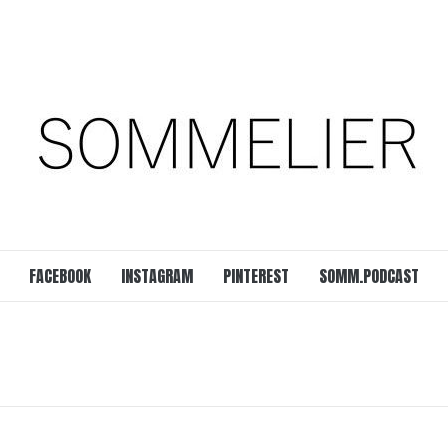
est
SOMM.Podcast
 UNSERER ZEIT
FACEBOOK
INSTAGRAM
PINTEREST
SOMM.PODCAST