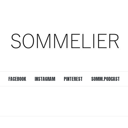
est
SOMM.Podcast
 UNSERER ZEIT
FACEBOOK
INSTAGRAM
PINTEREST
SOMM.PODCAST