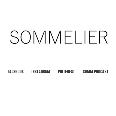
est
SOMM.Podcast
 UNSERER ZEIT
FACEBOOK
INSTAGRAM
PINTEREST
SOMM.PODCAST