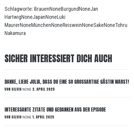
Schlagworte:
Brauen
None
Burgund
None
Jan
Hartwig
None
Japan
None
Luki
Maurer
None
München
None
Reiswein
None
Sake
None
Tohru
Nakamura
SICHER INTERESSIERT DICH AUCH
DANKE, LIEBE JULIA, DASS DU EINE SO GROSSARTIGE GÄSTIN WARST!
VON
SILVIO
2. APRIL 2025
NONE
INTERESSANTE ZITATE UND GEDANKEN AUS DER EPISODE
VON
SILVIO
1. APRIL 2025
NONE